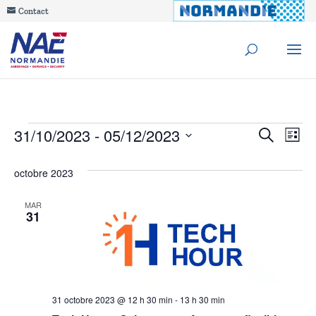
Contact
Évènements
Reche
31/10/2023
 - 
05/12/2023
Na
Recherche
Liste
de
Sélectionnez
et
octobre 2023
une
vu
navig
date.
Év
MAR
31
de
vues
Évèn
31 octobre 2023 @ 12 h 30 min
-
13 h 30 min