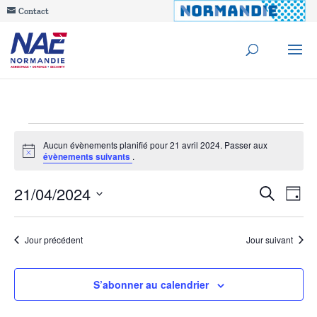
Contact
Évènements
Aucun évènements planifié pour 21 avril 2024. Passer aux
Notice
évènements suivants
.
for
Reche
21/04/2024
Na
Recherche
21
Jour
de
Sélectionnez
et
avril
une
vu
Jour précédent
Jour suivant
navig
date.
Év
2024
de
S’abonner au calendrier
vues