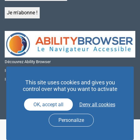
Découvrez Ability Browser
Installer Ability Browser sur Windows
Installer Ability Browser sur Mac
This site uses cookies and gives you
control over what you want to activate
OK, accept all
Deny all cookies
Personalize
© NAE 2026 |
Mentions légales
|
Politique de confidentialité
| Agence
Partenaires d’Avenir |
Espace Presse