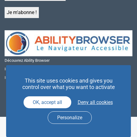
Découvrez Ability Browser
Installer Ability Browser sur Windows
Installer Ability Browser sur Mac
This site uses cookies and gives you
control over what you want to activate
OK, accept all
Deny all cookies
Personalize
© NAE 2026 |
Mentions légales
|
Politique de confidentialité
| Agence
Partenaires d’Avenir |
Espace Presse