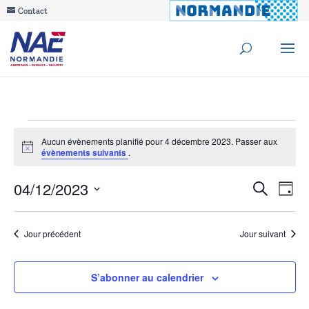
Contact
Évènements
Aucun évènements planifié pour 4 décembre 2023. Passer aux
Notice
évènements suivants
.
for
Reche
04/12/2023
Na
Recherche
4
Jour
de
Sélectionnez
et
décembre
une
vu
Jour précédent
Jour suivant
navig
date.
Év
2023
de
S’abonner au calendrier
vues