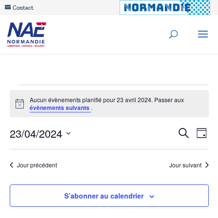
Contact
Évènements
Aucun évènements planifié pour 23 avril 2024. Passer aux
Notice
évènements suivants
.
for
Reche
23/04/2024
Na
Recherche
23
Jour
de
Sélectionnez
et
avril
une
vu
Jour précédent
Jour suivant
navig
date.
Év
2024
de
S’abonner au calendrier
vues