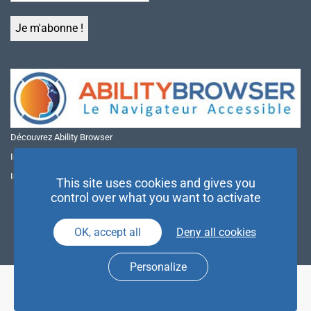
Découvrez Ability Browser
Installer Ability Browser sur Windows
Installer Ability Browser sur Mac
This site uses cookies and gives you
control over what you want to activate
OK, accept all
Deny all cookies
Personalize
© NAE 2026 |
Mentions légales
|
Politique de confidentialité
| Agence
Partenaires d’Avenir |
Espace Presse