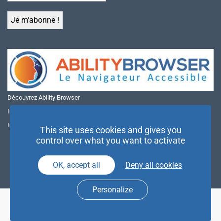
Découvrez Ability Browser
Installer Ability Browser sur Windows
Installer Ability Browser sur Mac
This site uses cookies and gives you
control over what you want to activate
OK, accept all
Deny all cookies
Personalize
© NAE 2026 |
Mentions légales
|
Politique de confidentialité
| Agence
Partenaires d’Avenir |
Espace Presse