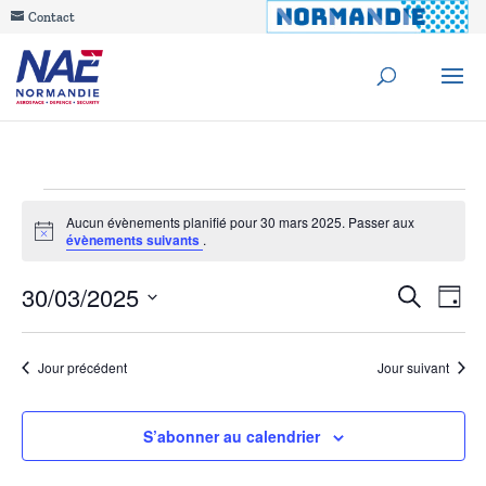
Contact
Évènements
Aucun évènements planifié pour 30 mars 2025. Passer aux
Notice
évènements suivants
.
for
Reche
30/03/2025
Na
Recherche
30
Jour
de
Sélectionnez
et
mars
une
vu
Jour précédent
Jour suivant
navig
date.
Év
2025
de
S’abonner au calendrier
vues