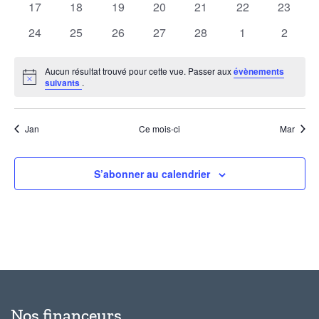
0
0
0
0
0
0
0
17
18
19
20
21
22
23
Évèn
évènements
évènements
évènements
évènements
évènements
évènements
évènem
0
0
0
0
0
0
0
24
25
26
27
28
1
2
évènements
évènements
évènements
évènements
évènements
évènements
évènem
Aucun résultat trouvé pour cette vue. Passer aux
évènements
Notice
suivants
.
Jan
Ce mois-ci
Mar
S’abonner au calendrier
Nos financeurs