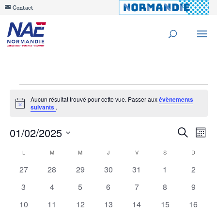
Contact
Évènements
Aucun résultat trouvé pour cette vue. Passer aux
évènements
Notice
suivants
.
Reche
01/02/2025
Na
Recherche
Mois
de
Sélectionnez
et
Calendrier
L
LUNDI
M
MARDI
M
MERCREDI
J
JEUDI
V
VENDREDI
S
SAMEDI
D
DIMANC
une
vu
0
0
0
0
0
0
navig
0
27
28
29
30
31
1
2
de
date.
Év
évènements
évènements
évènements
évènements
évènements
évènements
évènem
0
0
0
0
0
0
0
3
4
5
6
7
8
9
de
Évènements
évènements
évènements
évènements
évènements
évènements
évènements
évènem
0
0
0
0
0
0
0
10
11
12
13
14
15
16
vues
évènements
évènements
évènements
évènements
évènements
évènements
évènem