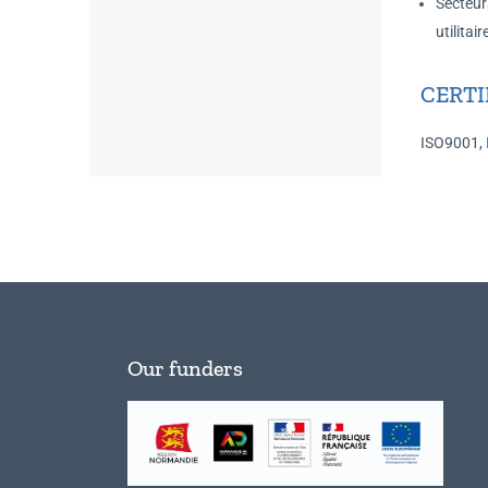
Secteurs
utilitai
CERTI
ISO9001, 
Our funders