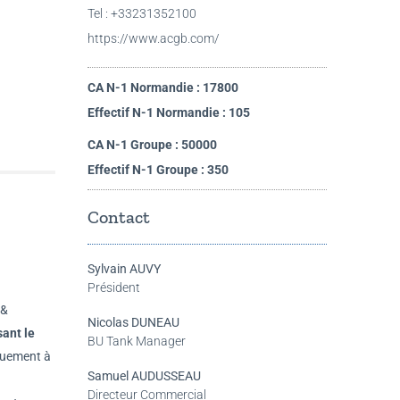
Tel : +33231352100
https://www.acgb.com/
CA N-1 Normandie : 17800
Effectif N-1 Normandie : 105
CA N-1 Groupe : 50000
Effectif N-1 Groupe : 350
Contact
Sylvain AUVY
Président
 &
Nicolas DUNEAU
ant le
BU Tank Manager
quement à
Samuel AUDUSSEAU
Directeur Commercial