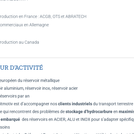
 production en France : ACGB, OTS et ABRATECH
commerciaux en Allemagne
 production au Canada
UR D’ACTIVITÉ
européen du réservoir métallique
r aluminium, réservoir inox, réservoir acier
éservoirs par an
eitmotiv est d’accompagner nos
clients industriels
du transport terrestre
e qui rencontrent des problèmes de
stockage d’hydrocarbure
en
maximis
 embarqué
des réservoirs en ACIER, ALU et INOX pour s’adapter spécifi
esoins