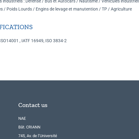
 industriels : Défense / Bus et Autocars / Nautisme / Véhicules industriel
res / Poids Lourds / Engins de levage et manutention / TP / Agriculture
FICATIONS
ISO14001 , IATF 16949, ISO 3834-2
Contact us
NAE
Bât. CRIANN
745, Av. de l’Université