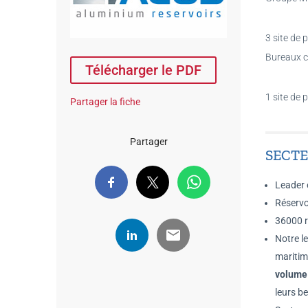
3 site de
Bureaux 
Télécharger le PDF
1 site de
Partager la fiche
Partager
SECTE
Leader 
Réservoi
36000 r
Notre l
maritim
volume
leurs b