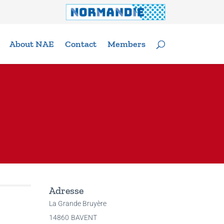
About NAE
Contact
Members
Adresse
La Grande Bruyère
14860
BAVENT