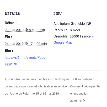
DÉTAILS
LIEU
Début :
Auditorium Grenoble INP
22 mai 2019 @ 8 h 00 min
Parvis Louis Néel
Grenoble
,
38000
France
+
Fin :
Google Map
24 mai 2019 @ 17 h 00 min
Site :
https://sf2m.fr/events/Poudr
es2019/
Journées Techniques membres IS : Techniques
4.0 en pratique :
de soudage avancées et robotisation au service
Comment déployer l’IA
de l’Usine du Futur – le 15 et 16 mai 2019
en production –
23/05/19