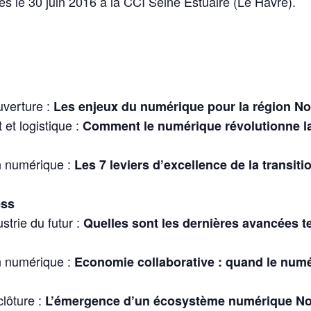
le 30 juin 2016 à la CCI Seine Estuaire (Le Havre).
uverture :
Les enjeux du numérique pour la région N
et logistique :
Comment le numérique révolutionne la l
on numérique :
Les 7 leviers d’excellence de la transit
ess
strie du futur :
Quelles sont les dernières avancées t
on numérique :
Economie collaborative : quand le num
lôture :
L’émergence d’un écosystème numérique N