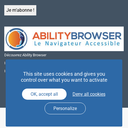
Découvrez Ability Browser
Installer Ability Browser sur Windows
Installer Ability Browser sur Mac
This site uses cookies and gives you
control over what you want to activate
OK, accept all
Deny all cookies
Personalize
© NAE 2026 |
Mentions légales
|
Politique de confidentialité
| Agence
Partenaires d’Avenir |
Espace Presse