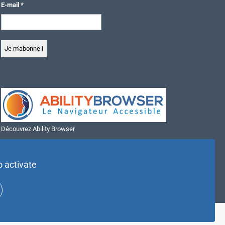
E-mail
*
Découvrez Ability Browser
Installer Ability Browser sur Windows
Installer Ability Browser sur Mac
o activate