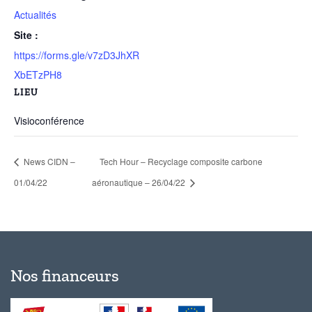
Actualités
Site :
https://forms.gle/v7zD3JhXR
XbETzPH8
LIEU
Visioconférence
News CIDN –
Tech Hour – Recyclage composite carbone
01/04/22
aéronautique – 26/04/22
Nos financeurs