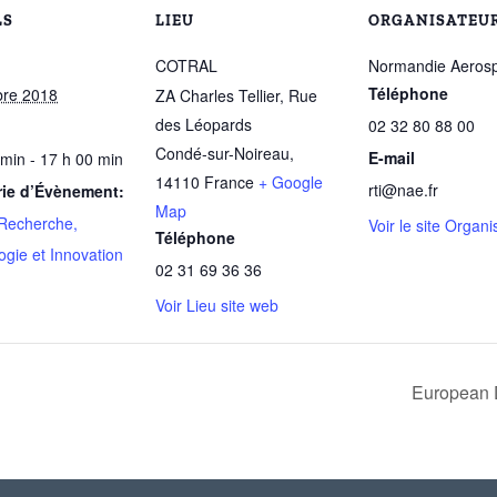
LS
LIEU
ORGANISATEU
COTRAL
Normandie Aeros
Téléphone
bre 2018
ZA Charles Tellier, Rue
des Léopards
02 32 80 88 00
Condé-sur-Noireau
,
E-mail
 min - 17 h 00 min
14110
France
+ Google
rti@nae.fr
rie d’Évènement:
Map
Recherche,
Voir le site Organi
Téléphone
ogie et Innovation
02 31 69 36 36
Voir Lieu site web
European D