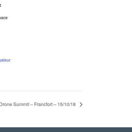
R
pace
sateur
rone Summit – Francfort – 15/10/18