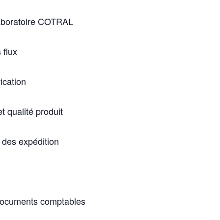
aboratoire COTRAL
 flux
rication
et qualité produit
 des expédition
 documents comptables