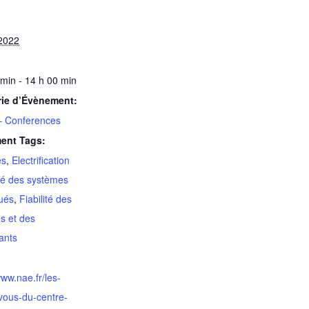
2022
 min - 14 h 00 min
rie d’Évènement:
– Conferences
ent Tags:
és
,
Electrification
lité des systèmes
ués
,
Fiabilité des
s et des
ants
www.nae.fr/les-
vous-du-centre-