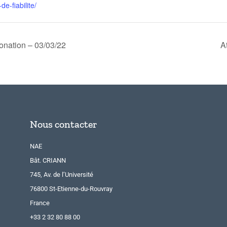
de-fiabilite/
bonation – 03/03/22
A
Nous contacter
NAE
Bât. CRIANN
745, Av. de l’Université
76800 St-Etienne-du-Rouvray
France
+33 2 32 80 88 00