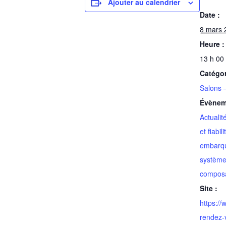
Ajouter au calendrier
Date :
8 mars 
Heure :
13 h 00
Catégo
Salons 
Évènem
Actualit
et fiabi
embarq
système
compos
Site :
https://
rendez-