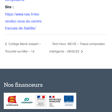
Site :
https://www.nae.fr/les-
rendez-vous-du-centre-
francais-de-fiabilite/
Collège Marie Joseph –
Tech Hour -MCVE – Tissus composites
Trouville-sur-Mer – 14
intelligents – 28/02/23
Nos financeurs