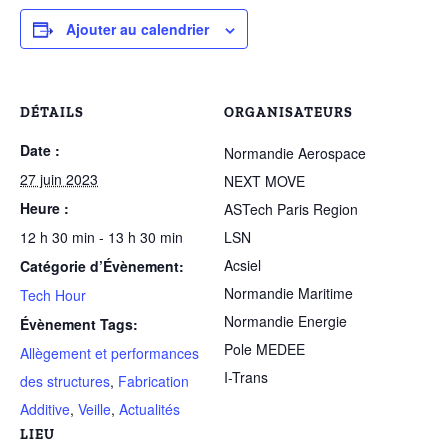
Ajouter au calendrier
DÉTAILS
ORGANISATEURS
Date :
Normandie Aerospace
27 juin 2023
NEXT MOVE
Heure :
ASTech Paris Region
12 h 30 min - 13 h 30 min
LSN
Acsiel
Catégorie d’Évènement:
Normandie Maritime
Tech Hour
Normandie Energie
Évènement Tags:
Pole MEDEE
Allègement et performances
I-Trans
des structures
,
Fabrication
Additive
,
Veille
,
Actualités
LIEU