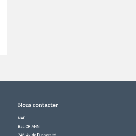
Nous contacter
NAE
Bât. CRIANN
745, Av. de l’Université