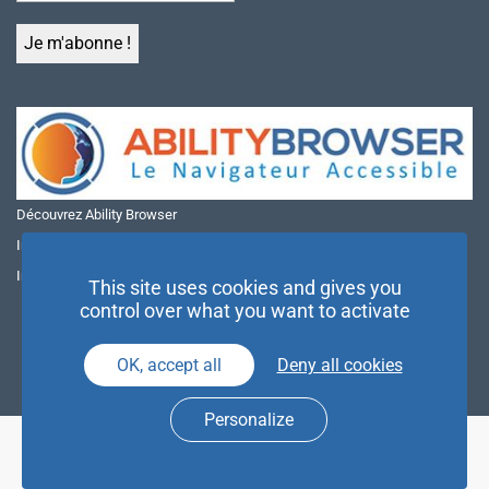
Découvrez Ability Browser
Installer Ability Browser sur Windows
Installer Ability Browser sur Mac
This site uses cookies and gives you
control over what you want to activate
OK, accept all
Deny all cookies
Personalize
© NAE 2026 |
Mentions légales
|
Politique de confidentialité
| Agence
Partenaires d’Avenir |
Espace Presse