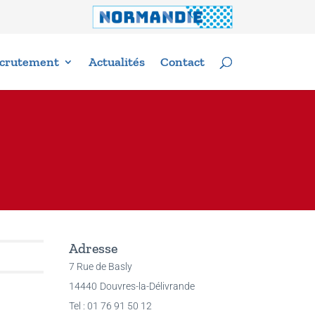
crutement
Actualités
Contact
Adresse
7 Rue de Basly
14440
Douvres-la-Délivrande
Tel : 01 76 91 50 12