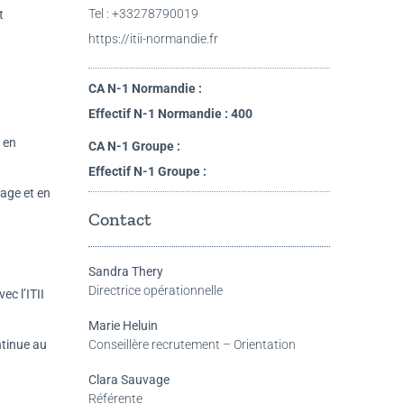
Tel : +33278790019
t
https://itii-normandie.fr
CA N-1 Normandie :
Effectif N-1 Normandie : 400
 en
CA N-1 Groupe :
Effectif N-1 Groupe :
sage et en
Contact
Sandra Thery
Directrice opérationnelle
c l’ITII
Marie Heluin
ntinue au
Conseillère recrutement – Orientation
Clara Sauvage
Référente