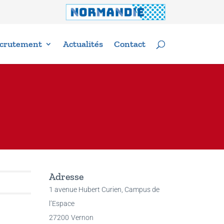
crutement
Actualités
Contact
Adresse
1 avenue Hubert Curien, Campus de
l’Espace
27200
Vernon