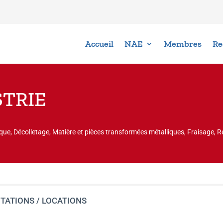
Accueil
NAE
Membres
Re
TRIE
e, Décolletage, Matière et pièces transformées métalliques, Fraisage, Re
TATIONS / LOCATIONS