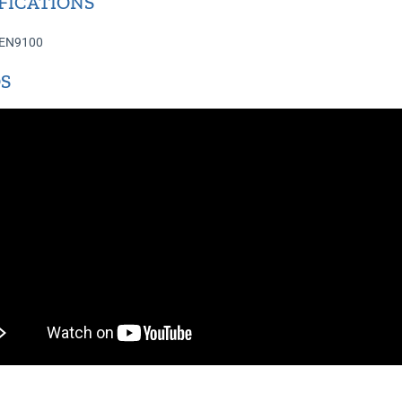
FICATIONS
 EN9100
S