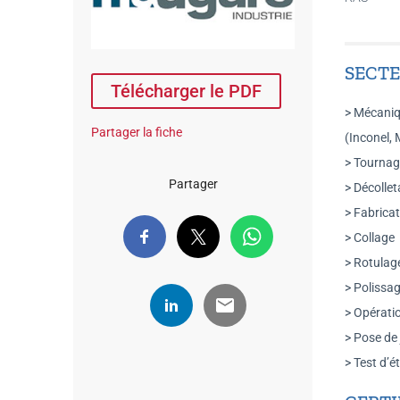
SECTE
Télécharger le PDF
> Mécaniqu
Partager la fiche
(Inconel, 
> Tournage
Partager
> Décolle
> Fabrica
> Collage
> Rotulag
> Polissa
> Opérati
> Pose de 
> Test d’é