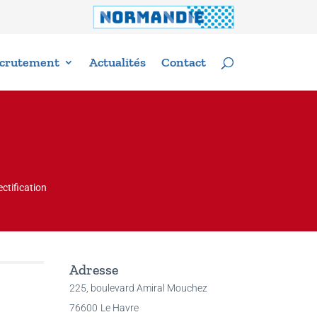
crutement
Actualités
Contact
ctification
Adresse
225, boulevard Amiral Mouchez
76600
Le Havre