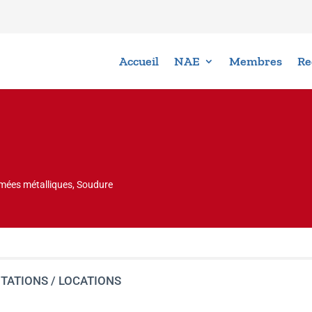
Accueil
NAE
Membres
Re
mées métalliques, Soudure
TATIONS / LOCATIONS