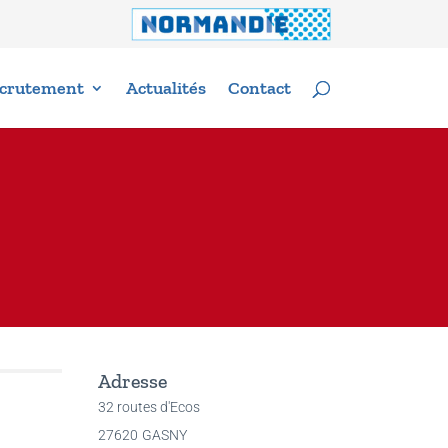
crutement
Actualités
Contact
Adresse
32 routes d'Ecos
27620
GASNY