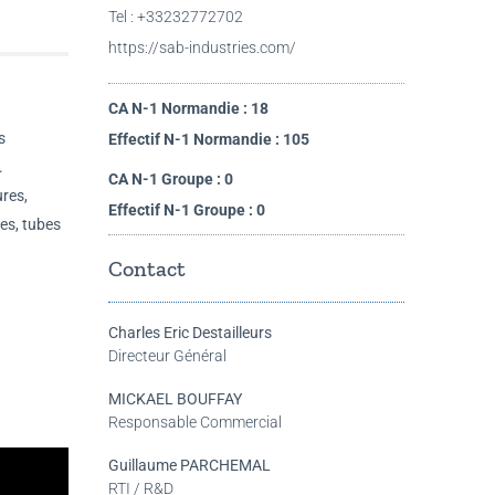
Tel : +33232772702
https://sab-industries.com/
CA N-1 Normandie : 18
s
Effectif N-1 Normandie : 105
.
CA N-1 Groupe : 0
res,
Effectif N-1 Groupe : 0
des, tubes
Contact
Charles Eric Destailleurs
Directeur Général
MICKAEL BOUFFAY
Responsable Commercial
Guillaume PARCHEMAL
RTI / R&D