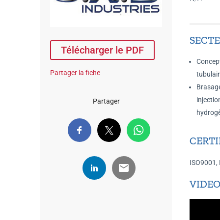
SECTE
Télécharger le PDF
Concept
Partager la fiche
tubulair
Brasage
injectio
Partager
hydrog
CERTI
ISO9001,
VIDEO