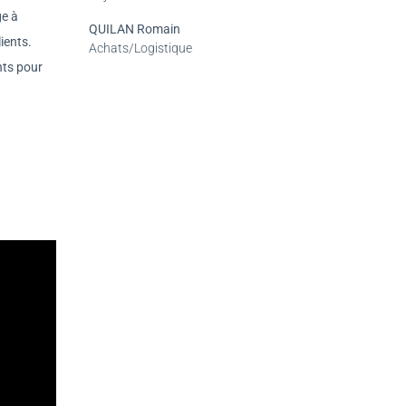
ge à
QUILAN Romain
ients.
Achats/Logistique
nts pour