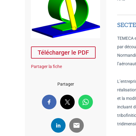
SECTE
TEMECA est
par décou
Télécharger le PDF
Normandie,
l’aéronaut
Partager la fiche
L’entrepri
Partager
réalisatio
et la mod
incluant 
tribofinit
tridimensi