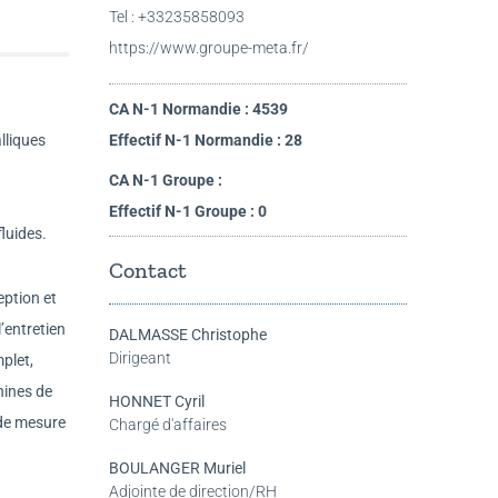
Tel : +33235858093
https://www.groupe-meta.fr/
CA N-1 Normandie : 4539
lliques
Effectif N-1 Normandie : 28
n
CA N-1 Groupe :
Effectif N-1 Groupe : 0
fluides.
Contact
eption et
l’entretien
DALMASSE Christophe
Dirigeant
plet,
hines de
HONNET Cyril
 de mesure
Chargé d'affaires
BOULANGER Muriel
Adjointe de direction/RH