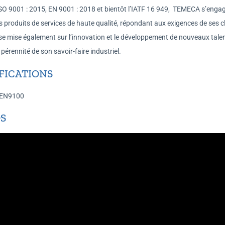
 ISO 9001 : 2015, EN 9001 : 2018 et bientôt l’IATF 16 949, TEMECA s’enga
s produits de services de haute qualité, répondant aux exigences de ses cl
ise mise également sur l’innovation et le développement de nouveaux tale
 pérennité de son savoir-faire industriel.
FICATIONS
 EN9100
S