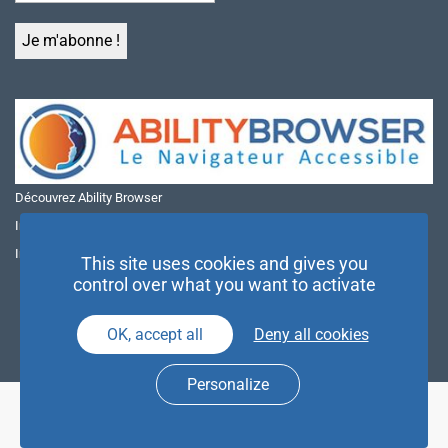
Découvrez Ability Browser
Installer Ability Browser sur Windows
Installer Ability Browser sur Mac
This site uses cookies and gives you
control over what you want to activate
OK, accept all
Deny all cookies
Personalize
© NAE 2026 |
Mentions légales
|
Politique de confidentialité
| Agence
Partenaires d’Avenir |
Espace Presse