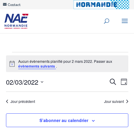
Contact
Évènements
Aucun évènements planifié pour 2 mars 2022. Passer aux
Notice
évènements suivants
.
for
Reche
02/03/2022
Na
Recherche
2
Jour
de
Sélectionnez
et
mars
une
vu
Jour précédent
Jour suivant
navig
date.
Év
2022
de
S’abonner au calendrier
vues