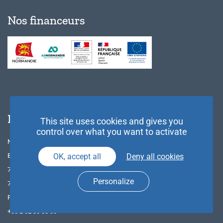
Nos financeurs
Nous contacter
This site uses cookies and gives you
control over what you want to activate
NAE
OK, accept all
Deny all cookies
Bât. CRIANN
745, Av. de l’Université
Personalize
76800 St-Etienne-du-Rouvray
France
+33 2 32 80 88 00