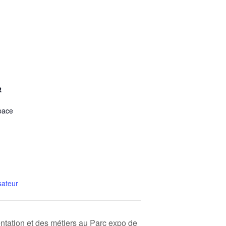
R
pace
sateur
entation et des métiers au Parc expo de