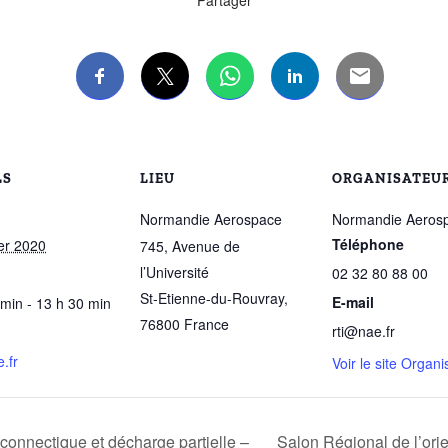
Partager
LS
LIEU
ORGANISATEU
Normandie Aerospace
Normandie Aeros
Téléphone
ier 2020
745, Avenue de
l’Université
02 32 80 88 00
St-Etienne-du-Rouvray
,
E-mail
 min - 13 h 30 min
76800
France
rti@nae.fr
.fr
Voir le site Organi
onnectique et décharge partielle –
Salon Régional de l’ori