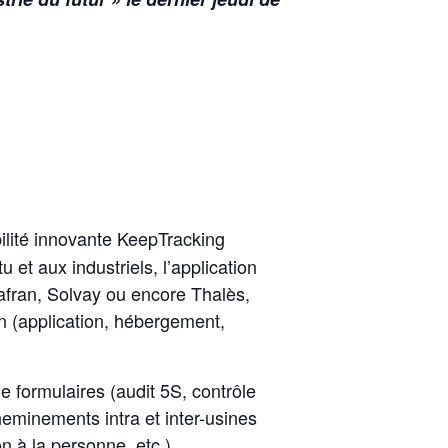
bilité innovante KeepTracking
 et aux industriels, l’application
Safran, Solvay ou encore Thalès,
in (application, hébergement,
de formulaires (audit 5S, contrôle
heminements intra et inter-usines
n à la personne, etc.).