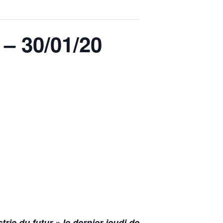
 – 30/01/20
ie du futur » le dernier jeudi de