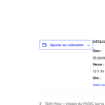
DÉTAI
Ajouter au calendrier
Date :
30 janv
Heure :
12 h 30
Site :
www.nae
Tech Hour – Impact du HVDC sur la c