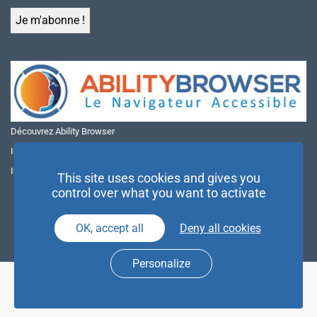
Découvrez Ability Browser
Installer Ability Browser sur Windows
Installer Ability Browser sur Mac
This site uses cookies and gives you
control over what you want to activate
OK, accept all
Deny all cookies
Personalize
© NAE 2026 |
Mentions légales
|
Politique de confidentialité
| Agence
Partenaires d’Avenir |
Espace Presse