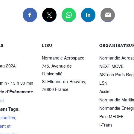
LS
LIEU
ORGANISATEU
Normandie Aerospace
Normandie Aeros
bre 2024
745, Avenue de
NEXT MOVE
l’Université
ASTech Paris Reg
St-Etienne-du-Rouvray
,
 min - 13 h 30 min
LSN
76800
France
Acsiel
rie d’Évènement:
Normandie Mariti
ur
Normandie Energi
ent Tags:
Pole MEDEE
ctualités
,
I-Trans
ent et