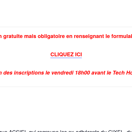
n gratuite mais obligatoire en renseignant le formula
CLIQUEZ
ICI
n des inscriptions le vendredi 18h00 avant le Tech H
onique ACSIEL qui regroupe les ex-adhérents du GIXEL, 