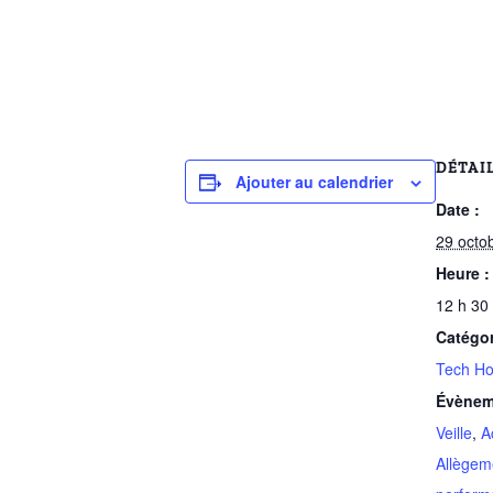
DÉTAI
Ajouter au calendrier
Date :
29 octo
Heure :
12 h 30
Catégo
Tech Ho
Évènem
Veille
,
A
Allègem