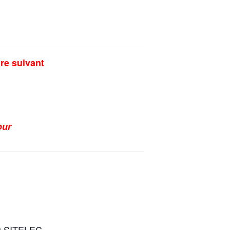
ire suivant
our
du SITELEC,