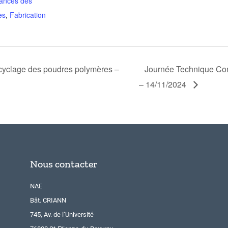
ances des
es
,
Fabrication
cyclage des poudres polymères –
Journée Technique Co
– 14/11/2024
Nous contacter
NAE
Bât. CRIANN
745, Av. de l’Université