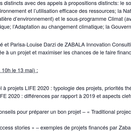
 distincts avec des appels à propositions distincts: l
ronnement et l’utilisation efficace des ressources; la Natu
tière d’environnement) et le sous-programme Climat (ave
ique; l’Adaptation au changement climatique; la Gouverna
bé et Parisa-Louise Darzi de ZABALA Innovation Consulti
ée à un projet et maximiser les chances de le faire financ
à 10h le 13 mai) :
 à projets LIFE 2020 : typologie des projets, priorités 
LIFE 2020 : différences par rapport à 2019 et aspects cle
onseils pour préparer un bon projet – « Traditional pr
uccess stories » – exemples de projets financés par Zabala