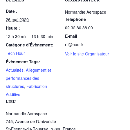
DÉTAILS
ORGANISATEUR
Date :
Normandie Aerospace
Téléphone
26 mai 2020
02 32 80 88 00
Heure :
E-mail
12 h 30 min - 13 h 30 min
rti@nae.fr
Catégorie d’Évènement:
Tech Hour
Voir le site Organisateur
Évènement Tags:
Actualités
,
Allègement et
performances des
structures
,
Fabrication
Additive
LIEU
Normandie Aerospace
745, Avenue de l’Université
St-Etienne-du-Rouvray
,
76800
France