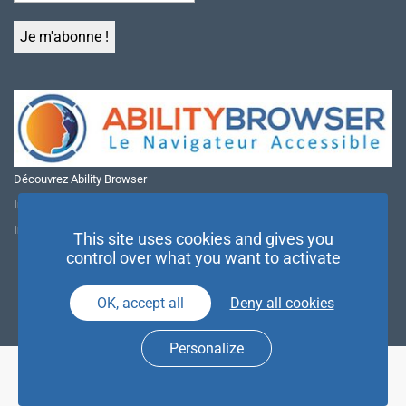
Découvrez Ability Browser
Installer Ability Browser sur Windows
Installer Ability Browser sur Mac
This site uses cookies and gives you
control over what you want to activate
OK, accept all
Deny all cookies
Personalize
© NAE 2026 |
Mentions légales
|
Politique de confidentialité
| Agence
Partenaires d’Avenir |
Espace Presse