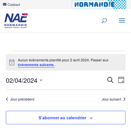
Contact
Évènements
Aucun évènements planifié pour 2 avril 2024. Passer aux
Notice
évènements suivants
.
for
Reche
02/04/2024
Na
Recherche
2
Jour
de
Sélectionnez
et
avril
une
vu
Jour précédent
Jour suivant
navig
date.
Év
2024
de
S’abonner au calendrier
vues