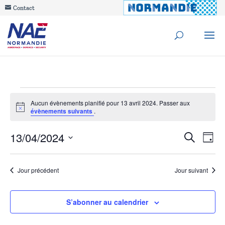
Contact
Évènements
Aucun évènements planifié pour 13 avril 2024. Passer aux
Notice
évènements suivants
.
for
Reche
13/04/2024
Na
Recherche
13
Jour
de
Sélectionnez
et
avril
une
vu
Jour précédent
Jour suivant
navig
date.
Év
2024
de
S’abonner au calendrier
vues