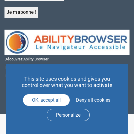
Découvrez Ability Browser
Installer Ability Browser sur Windows
Installer Ability Browser sur Mac
This site uses cookies and gives you
control over what you want to activate
OK, accept all
Deny all cookies
Personalize
© NAE 2026 |
Mentions légales
|
Politique de confidentialité
| Agence
Partenaires d’Avenir |
Espace Presse