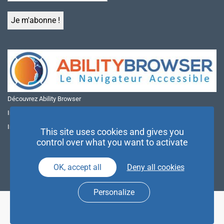
Découvrez Ability Browser
Installer Ability Browser sur Windows
Installer Ability Browser sur Mac
This site uses cookies and gives you
control over what you want to activate
OK, accept all
Deny all cookies
Personalize
© NAE 2026 |
Mentions légales
|
Politique de confidentialité
| Agence
Partenaires d’Avenir |
Espace Presse