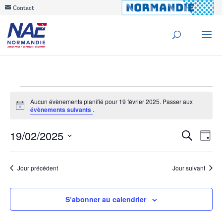
Contact
Évènements
Aucun évènements planifié pour 19 février 2025. Passer aux
Notice
évènements suivants
.
for
Reche
19/02/2025
Na
Recherche
19
Jour
de
Sélectionnez
et
février
une
vu
Jour précédent
Jour suivant
navig
date.
Év
2025
de
S’abonner au calendrier
vues