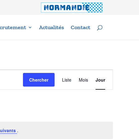
crutement
Actualités
Contact
Navigation
Chercher
Liste
Mois
Jour
de
vues
Évènement
uivants
.