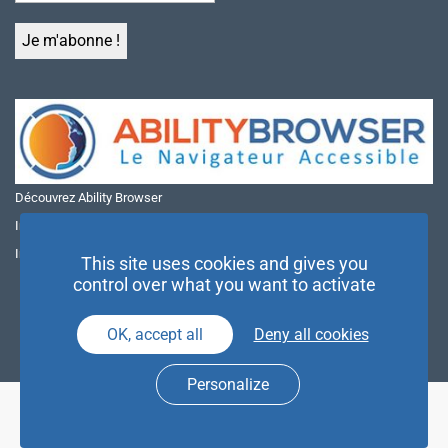
Découvrez Ability Browser
Installer Ability Browser sur Windows
Installer Ability Browser sur Mac
This site uses cookies and gives you
control over what you want to activate
OK, accept all
Deny all cookies
Personalize
© NAE 2026 |
Mentions légales
|
Politique de confidentialité
| Agence
Partenaires d’Avenir |
Espace Presse