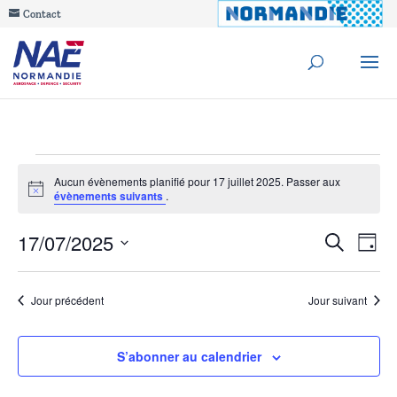
Contact
Évènements
Aucun évènements planifié pour 17 juillet 2025. Passer aux
Notice
évènements suivants
.
for
Reche
17/07/2025
Na
Recherche
17
Jour
de
Sélectionnez
et
juillet
une
vu
Jour précédent
Jour suivant
navig
date.
Év
2025
de
S’abonner au calendrier
vues