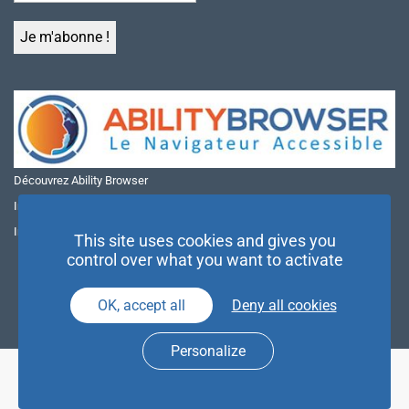
Découvrez Ability Browser
Installer Ability Browser sur Windows
Installer Ability Browser sur Mac
This site uses cookies and gives you
control over what you want to activate
OK, accept all
Deny all cookies
Personalize
© NAE 2026 |
Mentions légales
|
Politique de confidentialité
| Agence
Partenaires d’Avenir |
Espace Presse