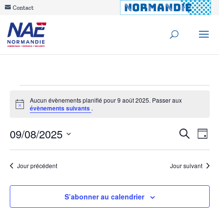
Contact
Évènements
Aucun évènements planifié pour 9 août 2025. Passer aux
Notice
évènements suivants
.
for
Reche
09/08/2025
Na
Recherche
9
Jour
de
Sélectionnez
et
août
une
vu
Jour précédent
Jour suivant
navig
date.
Év
2025
de
S’abonner au calendrier
vues