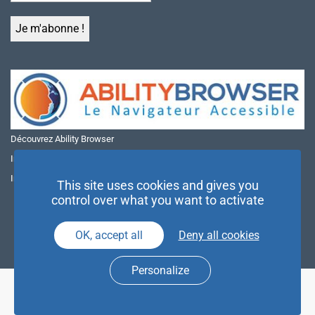
Découvrez Ability Browser
Installer Ability Browser sur Windows
Installer Ability Browser sur Mac
This site uses cookies and gives you
control over what you want to activate
OK, accept all
Deny all cookies
Personalize
© NAE 2026 |
Mentions légales
|
Politique de confidentialité
| Agence
Partenaires d’Avenir |
Espace Presse