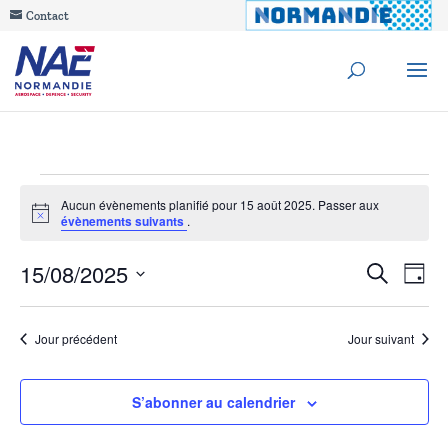
Contact
Évènements
Aucun évènements planifié pour 15 août 2025. Passer aux
Notice
évènements suivants
.
for
Reche
15/08/2025
Na
Recherche
15
Jour
de
Sélectionnez
et
août
une
vu
Jour précédent
Jour suivant
navig
date.
Év
2025
de
S’abonner au calendrier
vues