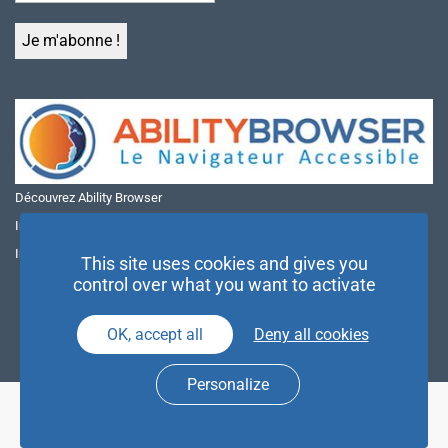
Découvrez Ability Browser
Installer Ability Browser sur Windows
Installer Ability Browser sur Mac
This site uses cookies and gives you
control over what you want to activate
OK, accept all
Deny all cookies
Personalize
© NAE 2026 |
Mentions légales
|
Politique de confidentialité
| Agence
Partenaires d’Avenir |
Espace Presse