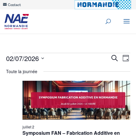
Contact
Évènements
Reche
02/07/2026
Na
Recherche
Jour
de
Sélectionnez
et
for
Toute la journée
une
vu
navig
date.
2
Év
de
juillet
vues
2026
Évèn
juillet 2
Symposium FAN – Fabrication Additive en