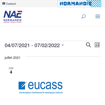
Contact
Évènements
Reche
04/07/2021
 - 
07/02/2022
Na
Recherche
Liste
de
Sélectionnez
et
juillet 2021
une
vu
navig
date.
Év
DIM
4
de
vues
Évèn