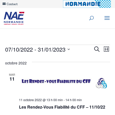
Contact
Évènements
Reche
07/10/2022
 - 
31/01/2023
Na
Recherche
Liste
de
Sélectionnez
et
octobre 2022
une
vu
navig
date.
Év
MAR
11
de
vues
Évèn
11 octobre 2022 @ 13 h 00 min
-
14 h 00 min
Les Rendez-Vous Fiabilité du CFF – 11/10/22