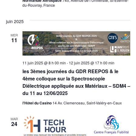
Normandie Aerospace
745, Avenue de l’Université, St-Etienne-
du-Rouvray, France
juin 2025
MER
11
11 juin 2025 @ 8 h 00 min
-
12 juin 2025 @ 17 h 00 min
les 3èmes journées du GDR REEPOS & le
4ème colloque sur la Spectroscopie
Diélectrique appliquée aux Matériaux – SDM4 –
du 11 au 12/06/2025
l'Hôtel du Casino
14 Av. Clemenceau, Saint-Valéry-en-Caux
MAR
24