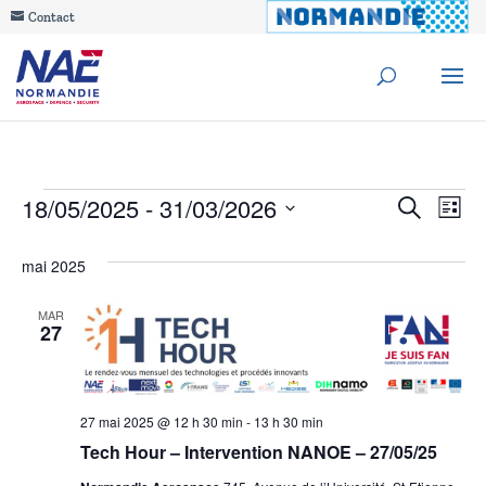
Contact
Évènements
Reche
18/05/2025
 - 
31/03/2026
Na
Recherche
Liste
de
Sélectionnez
et
mai 2025
une
vu
navig
date.
Év
MAR
27
de
vues
Évèn
27 mai 2025 @ 12 h 30 min
-
13 h 30 min
Tech Hour – Intervention NANOE – 27/05/25