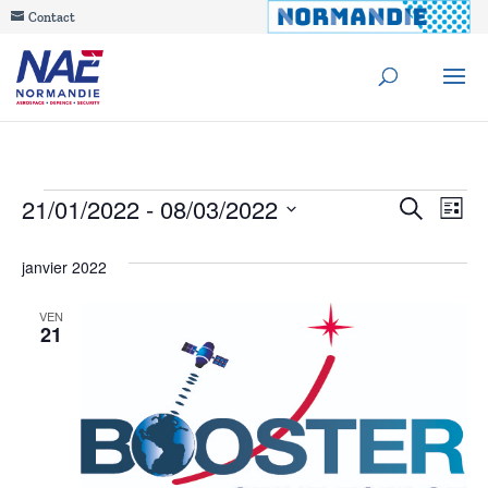
Contact
Évènements
Reche
21/01/2022
 - 
08/03/2022
Na
Recherche
Liste
de
Sélectionnez
et
janvier 2022
une
vu
navig
date.
Év
VEN
21
de
vues
Évèn