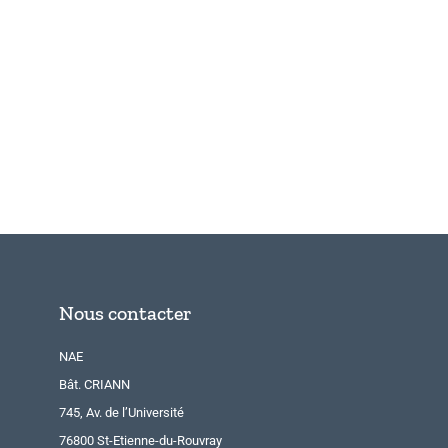
Nous contacter
NAE
Bât. CRIANN
745, Av. de l’Université
76800 St-Etienne-du-Rouvray