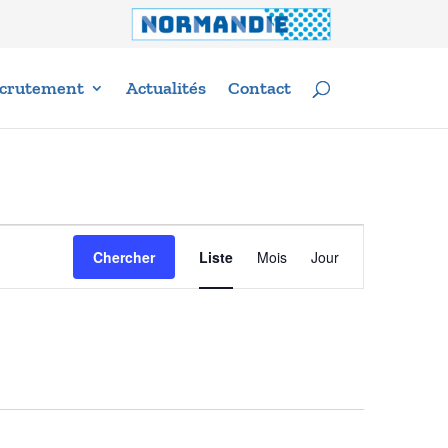
crutement
Actualités
Contact
Navigation
Chercher
Liste
Mois
Jour
de
vues
Évènement