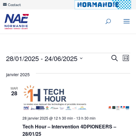
Contact
Évènements
Reche
28/01/2025
 - 
24/06/2025
Na
Recherche
Liste
de
Sélectionnez
et
janvier 2025
une
vu
navig
date.
Év
MAR
28
de
vues
Évèn
28 janvier 2025 @ 12 h 30 min
-
13 h 30 min
Tech Hour – Intervention 4DPIONEERS –
28/01/25