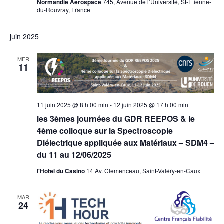
Normandie Aerospace
745, Avenue de l’Université, St-Etienne-
du-Rouvray, France
juin 2025
MER
11
11 juin 2025 @ 8 h 00 min
-
12 juin 2025 @ 17 h 00 min
les 3èmes journées du GDR REEPOS & le
4ème colloque sur la Spectroscopie
Diélectrique appliquée aux Matériaux – SDM4 –
du 11 au 12/06/2025
l'Hôtel du Casino
14 Av. Clemenceau, Saint-Valéry-en-Caux
MAR
24