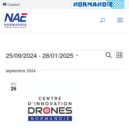
Contact
Évènements
Reche
25/09/2024
 - 
28/01/2025
Na
Recherche
Liste
de
Sélectionnez
et
septembre 2024
une
vu
navig
date.
Év
JEU
26
de
vues
Évèn