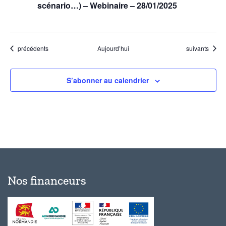
scénario…) – Webinaire – 28/01/2025
Évènements
Évènements
précédents
Aujourd’hui
suivants
S’abonner au calendrier
Nos financeurs