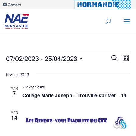
Contact
Évènements
Reche
07/02/2023
 - 
25/04/2023
Na
Recherche
Liste
de
Sélectionnez
et
février 2023
une
vu
navig
date.
7 février 2023
Év
MAR
7
de
Collège Marie Joseph – Trouville-sur-Mer – 14
vues
MAR
14
Évèn