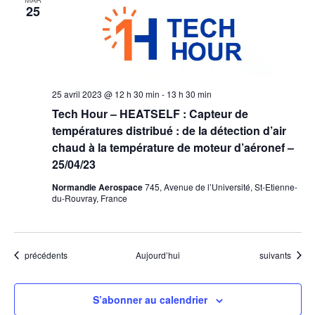
25
25 avril 2023 @ 12 h 30 min
-
13 h 30 min
Tech Hour – HEATSELF : Capteur de
températures distribué : de la détection d’air
chaud à la température de moteur d’aéronef –
25/04/23
Normandie Aerospace
745, Avenue de l’Université, St-Etienne-
du-Rouvray, France
Évènements
Évènements
précédents
Aujourd’hui
suivants
S’abonner au calendrier