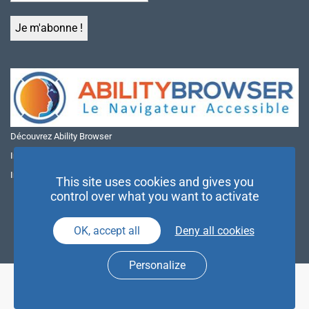
Découvrez Ability Browser
Installer Ability Browser sur Windows
Installer Ability Browser sur Mac
This site uses cookies and gives you
control over what you want to activate
OK, accept all
Deny all cookies
Personalize
© NAE 2026 |
Mentions légales
|
Politique de confidentialité
| Agence
Partenaires d’Avenir |
Espace Presse