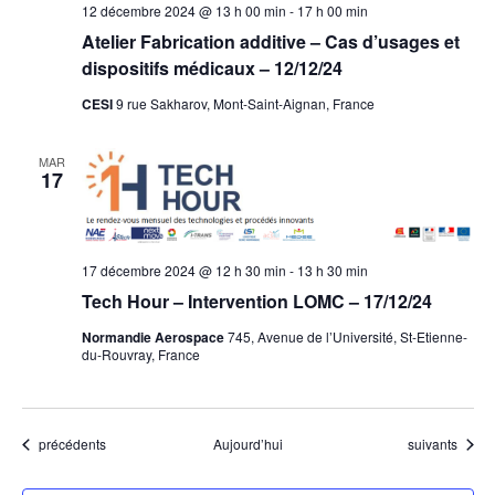
12 décembre 2024 @ 13 h 00 min
-
17 h 00 min
Atelier Fabrication additive – Cas d’usages et
dispositifs médicaux – 12/12/24
CESI
9 rue Sakharov, Mont-Saint-Aignan, France
MAR
17
17 décembre 2024 @ 12 h 30 min
-
13 h 30 min
Tech Hour – Intervention LOMC – 17/12/24
Normandie Aerospace
745, Avenue de l’Université, St-Etienne-
du-Rouvray, France
Évènements
Évènements
précédents
Aujourd’hui
suivants