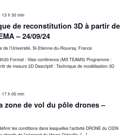
-
13 h 30 min
ue de reconstitution 3D à partir de
EMA – 24/09/24
 de l’Université, St-Etienne-du-Rouvray, France
 13h30 Format : Visio conférence (MS TEAMS) Programme :
rtir de mesure 2D Descriptif : Technique de modélisation 3D
-
17 h 00 min
a zone de vol du pôle drones –
définir les conditions dans lesquelles l'activité DRONE du CIDN
ux abords de l’aéroport du Havre Octeville. […]